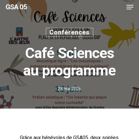
Men
Skip
GSA 05
to
main
content
Conférences
Café Sciences
au programme
28 mai 2026
Grâce aux bénévoles de GSA05, deux soirées