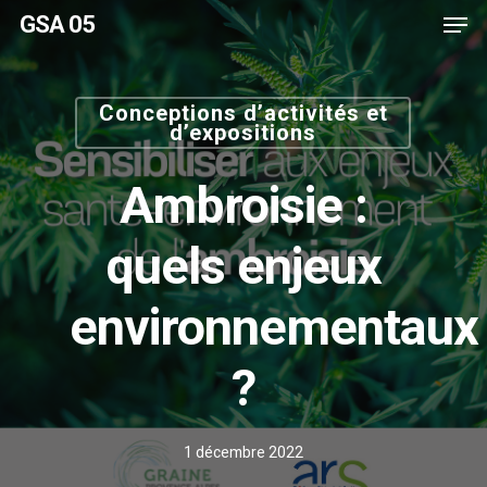
Men
Skip
GSA 05
to
main
content
Conceptions d’activités et
d’expositions
Ambroisie :
quels enjeux
environnementaux
?
1 décembre 2022