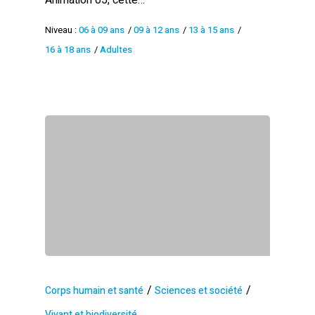
Animation 05, cette…
Niveau :
06 à 09 ans
/
09 à 12 ans
/
13 à 15 ans
/
16 à 18 ans
/
Adultes
/
/
Corps humain et santé
Sciences et société
Vivant et biodiversité