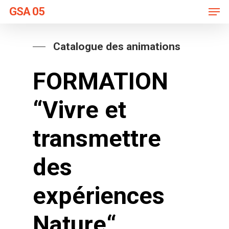
Men
Skip
GSA 05
to
main
Catalogue des animations
content
FORMATION
“Vivre et
transmettre
des
expériences
Nature“