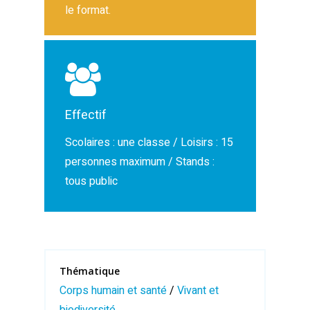
le format.
Effectif
Scolaires : une classe / Loisirs : 15
personnes maximum / Stands :
tous public
Thématique
Corps humain et santé
/
Vivant et
biodiversité