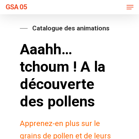
Men
Skip
GSA 05
to
main
Catalogue des animations
content
Aaahh…
tchoum ! A la
découverte
des pollens
Apprenez-en plus sur le
grains de pollen et de leurs